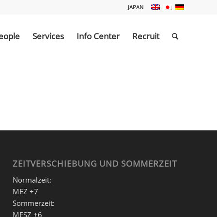
JAPAN
eople
Services
Info Center
Recruit
ZEITVERSCHIEBUNG UND SOMMERZEIT
Normalzeit:
MEZ +7
Sommerzeit:
MESZ +6