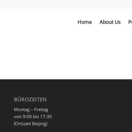
Home
About Us
P
BÜROZEITEN
Montag – Freitag
von 9:00 bis 17:30
(Ortszeit Beijing)