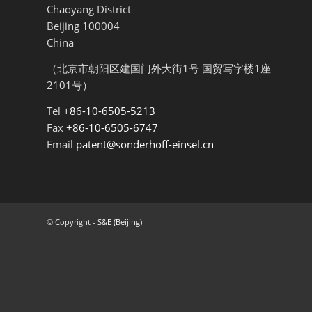
Chaoyang District
Beijing 100004
China
（北京市朝阳区建国门外大街1号 国贸写字楼1座
2101号）
Tel
+86-10-6505-5213
Fax
+86-10-6505-6747
Email
patent@sonderhoff-einsel.cn
© Copyright -
S&E (Beijing)