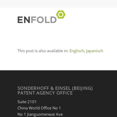
This post is also available in:
Englisch
Japanisch
SONDERHOFF & EINSEL (BEIJING)
PATENT AGENCY OFFICE
Suite 2101
China World Office No 1
No 1 Jianguomenwai Ave